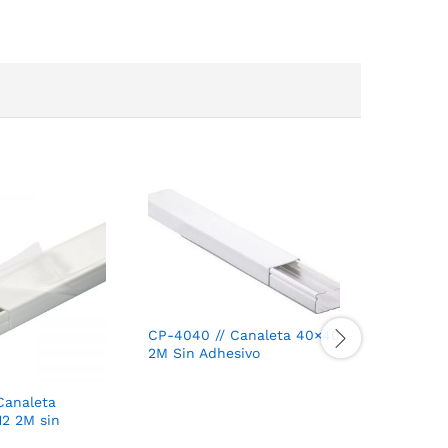
CP-4040 // Canaleta 40×40
2M Sin Adhesivo
Canaleta
CP-2020 
12 2M sin
2M Sin A