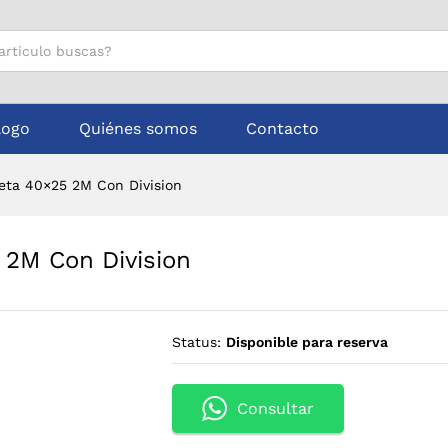
5 2M Con Division
logo
Quiénes somos
Contacto
eta 40×25 2M Con Division
 2M Con Division
Status:
Disponible para reserva
Consultar