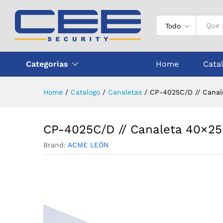
CP-4025C/D // Canaleta 40x2
Todo
Categorias
Home
Cata
Home
/
Catalogo
/
Canaletas
/
CP-4025C/D // Canal
CP-4025C/D // Canaleta 40×25
Brand:
ACME LEÓN