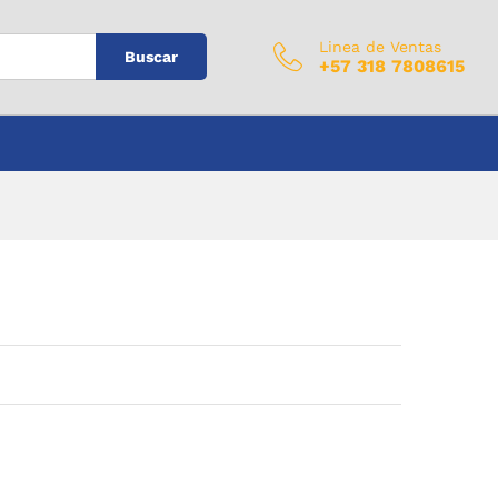
$
0
Añadir al carrito
IVA Incluido
Linea de Ventas
Buscar
+57 318 7808615