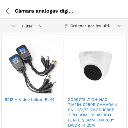
Cámara analogas digitales
Ordenar por los últimos
Filter
B212 // Video balum RJ45
ZD00779 // DH-HAC-
T1A21N-0280B CAMARA 4
EN 1 1/2,7″ CMOS 1080P
TIPO DOMO PLASTICO
LENTE 2,8MM FOV 103°
DWDR IR 20M