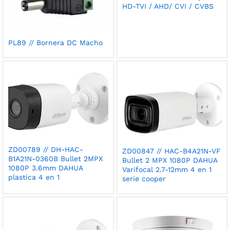
HD-TVI / AHD/ CVI / CVBS
PL89 // Bornera DC Macho
ZD00789 // DH-HAC-
ZD00847 // HAC-B4A21N-VF
B1A21N-0360B Bullet 2MPX
Bullet 2 MPX 1080P DAHUA
1080P 3.6mm DAHUA
Varifocal 2.7-12mm 4 en 1
plastica 4 en 1
serie cooper