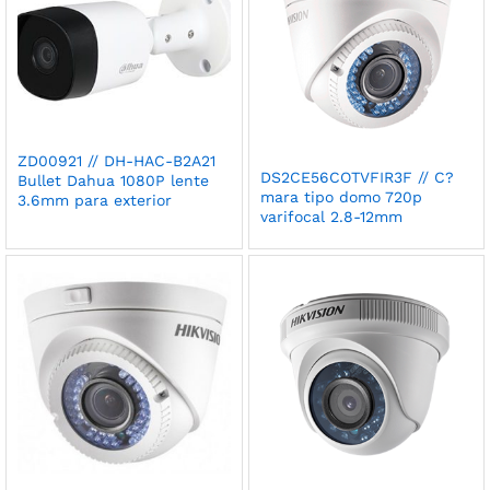
ZD00921 // DH-HAC-B2A21
DS2CE56COTVFIR3F // C?
Bullet Dahua 1080P lente
mara tipo domo 720p
3.6mm para exterior
varifocal 2.8-12mm