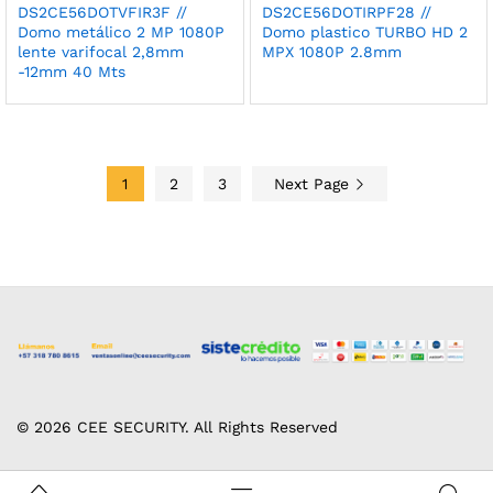
DS2CE56DOTVFIR3F //
DS2CE56DOTIRPF28 //
Domo metálico 2 MP 1080P
Domo plastico TURBO HD 2
lente varifocal 2,8mm
MPX 1080P 2.8mm
-12mm 40 Mts
1
2
3
Next Page
© 2026 CEE SECURITY. All Rights Reserved