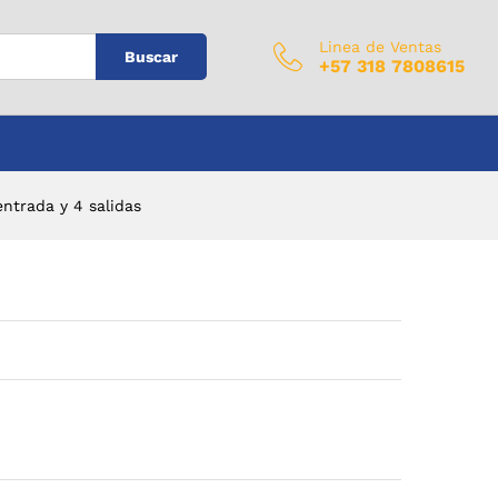
$
0
Añadir al carrito
IVA Incluido
Linea de Ventas
Buscar
+57 318 7808615
entrada y 4 salidas