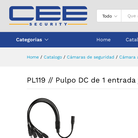
PL119 // Pulpo DC de 1 entrad
Todo
Categorias
Home
Cata
Home
/
Catalogo
/
Cámaras de seguridad
/
Cámara a
PL119 // Pulpo DC de 1 entrada 