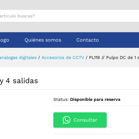
a y 4 salidas
logo
Quiénes somos
Contacto
nalogas digitales
/
Accesorios de CCTV
/
PL119 // Pulpo DC de 1 
y 4 salidas
Status:
Disponible para reserva
Consultar