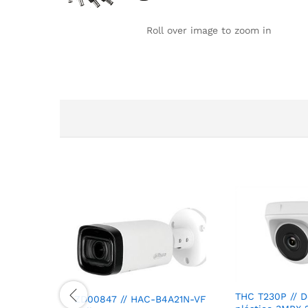
Roll over image to zoom in
THC T230P // 
ZD00847 // HAC-B4A21N-VF