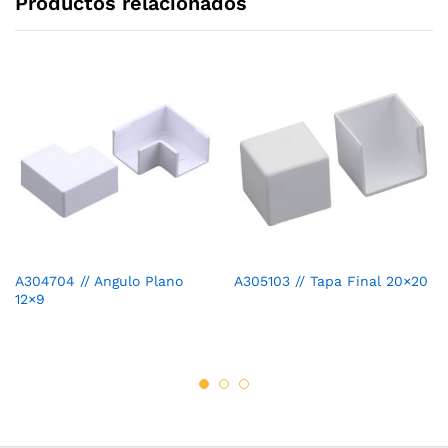
Productos relacionados
A304704 // Angulo Plano
A305103 // Tapa Final 20×20
12×9