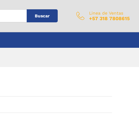
$
0
Añadir al carrito
IVA Incluido
Linea de Ventas
Buscar
+57 318 7808615