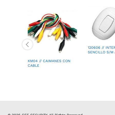
120606 // INT
SENCILLO S/M 
KM04 // CAIMANES CON
CABLE