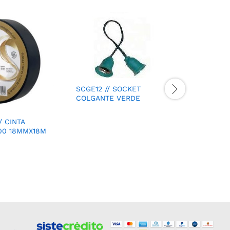
SCGE12 // SOCKET
COLGANTE VERDE
VCU0045 
/ CINTA
VACIO BP
00 18MMX18M
JACKS UT