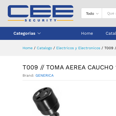
T009 // TOMA AEREA CAUCH
Descripción
Todo
Categorias
Home
Cata
Home
/
Catalogo
/
Electricos y Electronicos
/
T009 
T009 // TOMA AEREA CAUCHO
Brand:
GENERICA