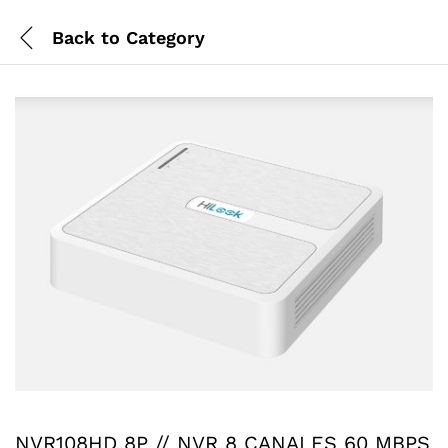
Back to
Category
NVR108HD 8P // NVR 8 CANALES 60 MBPS