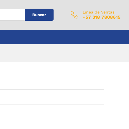
$
0
Añadir al carrito
IVA Incluido
Linea de Ventas
Buscar
+57 318 7808615