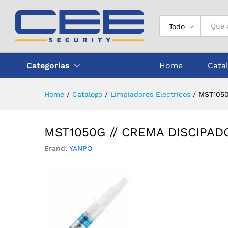
MST1050G // CREMA DISCIP
Descripción
Todo
Categorias
Home
Cata
Home
/
Catalogo
/
Limpiadores Electricos
/
MST1050
MST1050G // CREMA DISCIPA
Brand:
YANPO