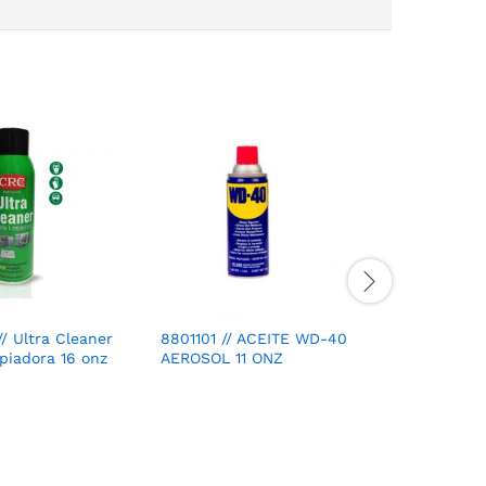
/ Ultra Cleaner
8801101 // ACEITE WD-40
76020800
iadora 16 onz
AEROSOL 11 ONZ
Electroni
Crc