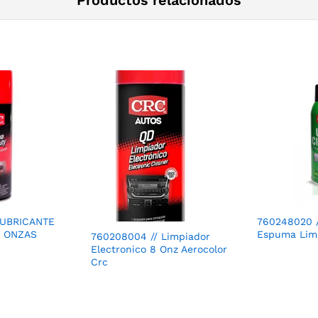
LUBRICANTE
760248020 /
8 ONZAS
Espuma Limp
760208004 // Limpiador
Electronico 8 Onz Aerocolor
Crc