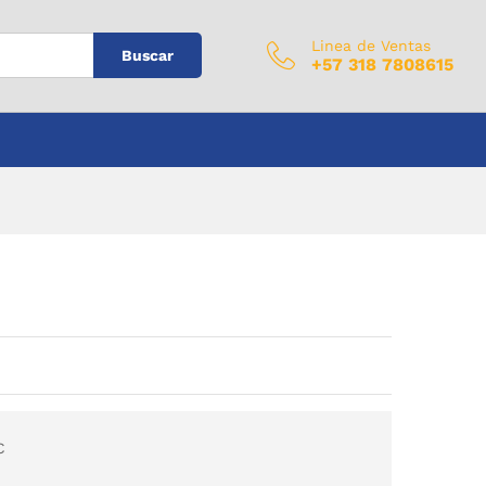
$
0
Añadir al carrito
IVA Incluido
Linea de Ventas
Buscar
+57 318 7808615
C