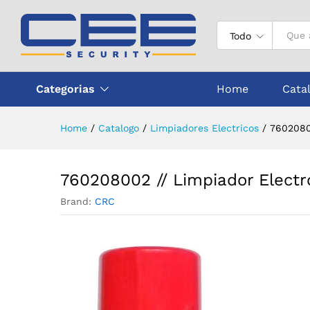
760208002 // Limpiador Elec
Todo
Categorias
Home
Cata
Home
/
Catalogo
/
Limpiadores Electricos
/
7602080
760208002 // Limpiador Electr
Brand:
CRC