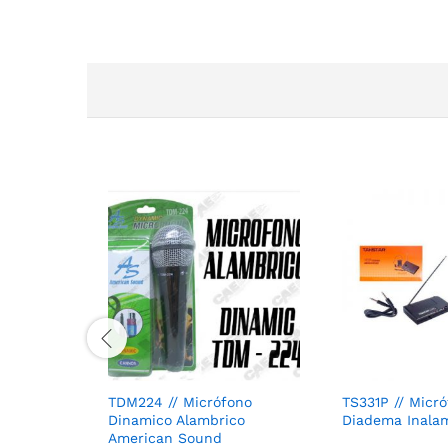
TDM224 // Micrófono
TS331P // Micr
Dinamico Alambrico
Diadema Inala
American Sound