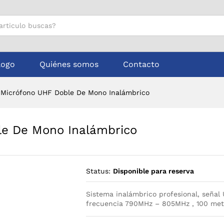
oble De Mono Inalámbrico
logo
Quiénes somos
Contacto
 Micrófono UHF Doble De Mono Inalámbrico
le De Mono Inalámbrico
Status:
Disponible para reserva
Sistema inalámbrico profesional, señal
frecuencia 790MHz – 805MHz , 100 metro