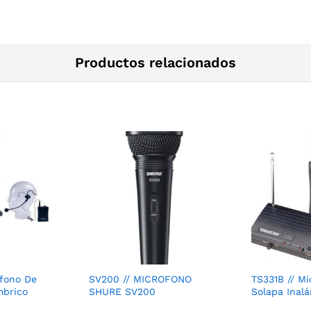
Productos relacionados
ófono De
SV200 // MICROFONO
TS331B // M
mbrico
SHURE SV200
Solapa Inal