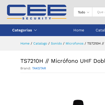
TS7210H // Micrófono UHF D
Todo
Categorias
Home
Cata
Home
/
Catalogo
/
Sonido
/
Microfonos
/
TS7210H //
TS7210H // Micrófono UHF Dob
Brand:
TAKSTAR