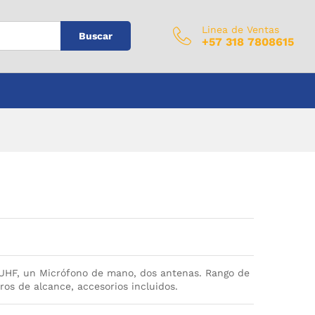
$
0
Añadir al carrito
IVA Incluido
Linea de Ventas
Buscar
+57 318 7808615
 UHF, un Micrófono de mano, dos antenas. Rango de
s de alcance, accesorios incluidos.