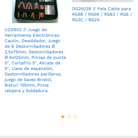
DG2502B // Pela Cable para
RG58 / RG59 / RG62 / RG6 /
RG3C / RG2V.
UZD902 // Juego de
Herramienta Electrónicas:
Cautín, Desoldador, Juego
de 6 Destornilladores Ǿ
2,5x75mm, Destornilladores
Ǿ 6x125mm, Pinzas de punta
5″, Cortafrìo 5″, Alicate de
5″, Llave de expansiòn,
Destornilladores perilleros,
juego de llaves Bristol,
Bisturì 135mm, Pinza
relojera y Soldadura.