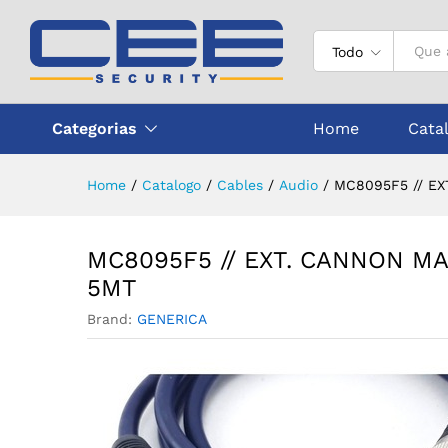
MC8095F5 // EXT. CANNON 
Descripción
Todo
Categorias
Home
Cata
Home
/
Catalogo
/
Cables
/
Audio
/
MC8095F5 // E
MC8095F5 // EXT. CANNON M
5MT
Brand:
GENERICA