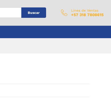
$
0
Añadir al carrito
IVA Incluido
Linea de Ventas
Buscar
+57 318 7808615