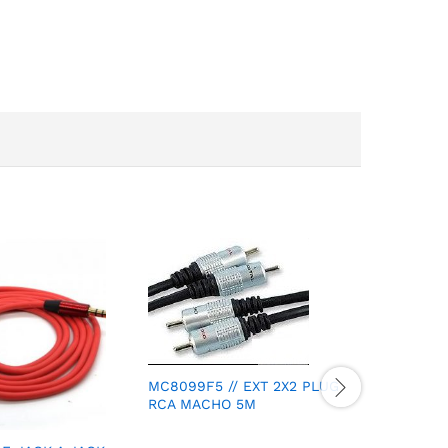
MC2167F3
MICROFON
MC8099F5 // EXT 2X2 PLUG
RCA MACHO 5M