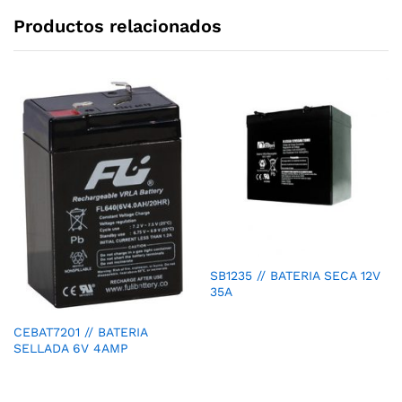
Productos relacionados
SB1235 // BATERIA SECA 12V
35A
CEBAT7201 // BATERIA
SELLADA 6V 4AMP