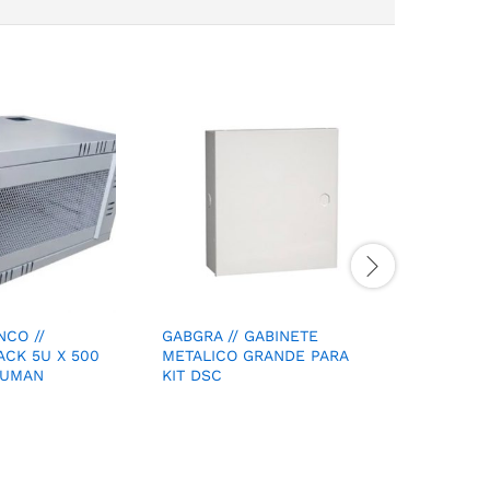
NCO //
GABGRA // GABINETE
GAB 9U B
ACK 5U X 500
METALICO GRANDE PARA
Gabinete
DUMAN
KIT DSC