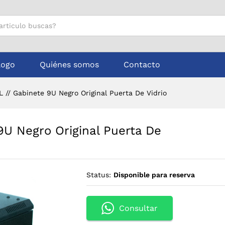
9U Negro Original Puerta De Vidrio
logo
Quiénes somos
Contacto
 // Gabinete 9U Negro Original Puerta De Vidrio
U Negro Original Puerta De
Status:
Disponible para reserva
Consultar