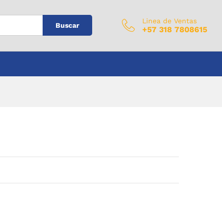
$
0
Añadir al carrito
IVA Incluido
Linea de Ventas
Buscar
+57 318 7808615