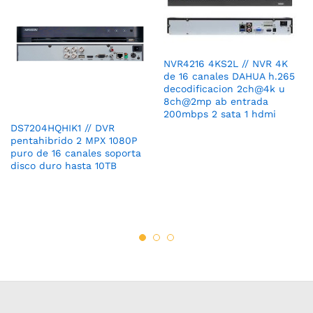
NVR4216 4KS2L // NVR 4K
de 16 canales DAHUA h.265
decodificacion 2ch@4k u
8ch@2mp ab entrada
200mbps 2 sata 1 hdmi
DS7204HQHIK1 // DVR
pentahibrido 2 MPX 1080P
puro de 16 canales soporta
disco duro hasta 10TB