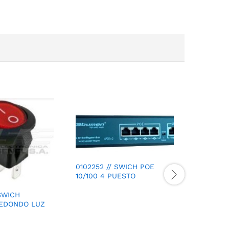
0102252 // SWICH POE
10/100 4 PUESTO
SWICH
REDONDO LUZ
DS3E0105
PUERTOS