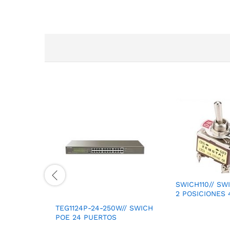
SWICH110// SW
2 POSICIONES 
TEG1124P-24-250W// SWICH
POE 24 PUERTOS