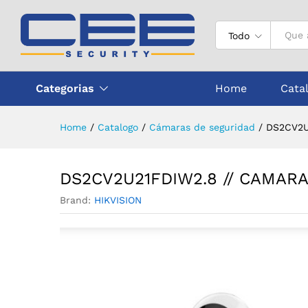
DS2CV2U21FDIW2.8 // CAMA
Descripción
Todo
Categorias
Home
Cata
Home
/
Catalogo
/
Cámaras de seguridad
/
DS2CV2U
DS2CV2U21FDIW2.8 // CAMARA
Brand:
HIKVISION