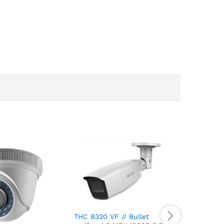
THC B320 VF // Bullet