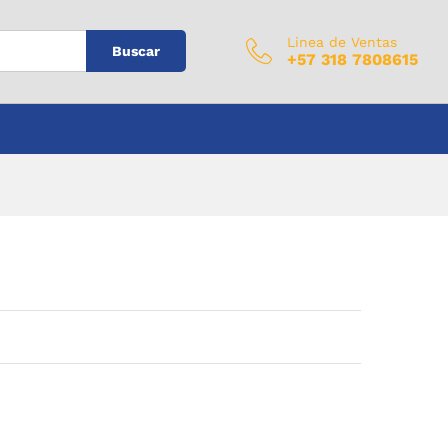
$
0
Añadir al carrito
IVA Incluido
Linea de Ventas
Buscar
+57 318 7808615