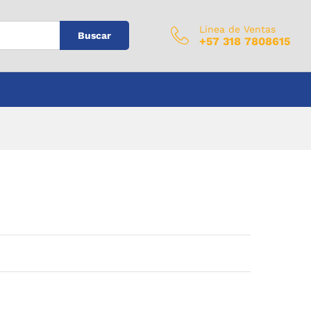
$
0
Añadir al carrito
IVA Incluido
Linea de Ventas
Buscar
+57 318 7808615