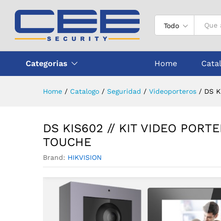
DS KIS602 // KIT VIDEO PO
Descripción
Todo
Categorias
Home
Cata
Home
/
Catalogo
/
Seguridad
/
Videoporteros
/
DS K
DS KIS602 // KIT VIDEO PORT
TOUCHE
Brand:
HIKVISION