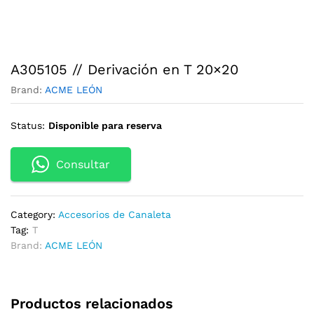
A305105 // Derivación en T 20×20
Brand:
ACME LEÓN
Status:
Disponible para reserva
Consultar
Category:
Accesorios de Canaleta
Tag:
T
Brand:
ACME LEÓN
Productos relacionados