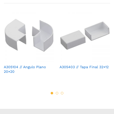
A305104 // Angulo Plano
A305403 // Tapa Final 32×12
20×20