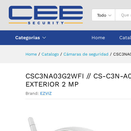
CSC3NA03G2WFI // CS-C3N-
Descripción
Todo
Categorias
Home
Cata
Home
/
Catalogo
/
Cámaras de seguridad
/
CSC3NA0
CSC3NA03G2WFI // CS-C3N-A
EXTERIOR 2 MP
Brand:
EZVIZ