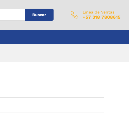
$
0
Añadir al carrito
IVA Incluido
Linea de Ventas
Buscar
+57 318 7808615