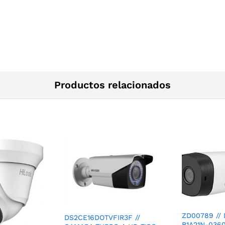
Productos relacionados
ZD00789 //
DS2CE16DOTVFIR3F //
B1A21N-0360