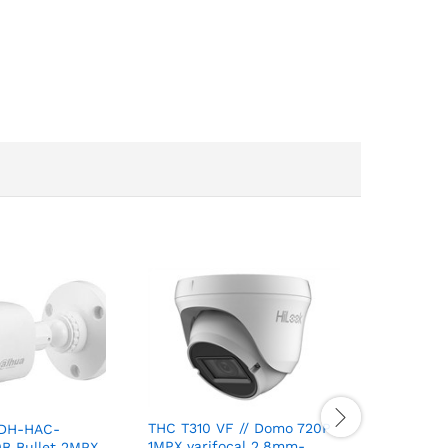
THC T310 VF // Domo 720P
 DH-HAC-
THC D340
1MPX varifocal 2.8mm-
B Bullet 2MPX
varifoca