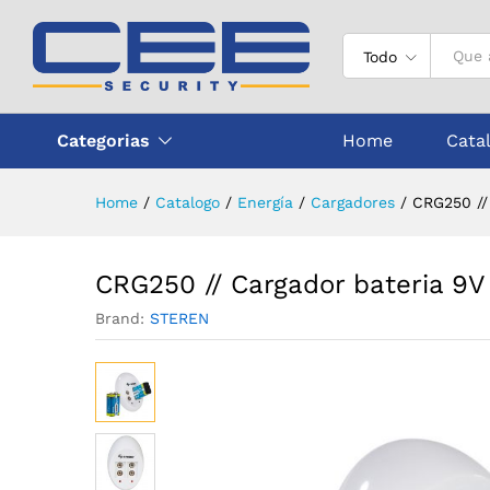
CRG250 // Cargador bateria 9
Descripción
Todo
Categorias
Home
Cata
Home
/
Catalogo
/
Energía
/
Cargadores
/
CRG250 // 
CRG250 // Cargador bateria 9V 
Brand:
STEREN