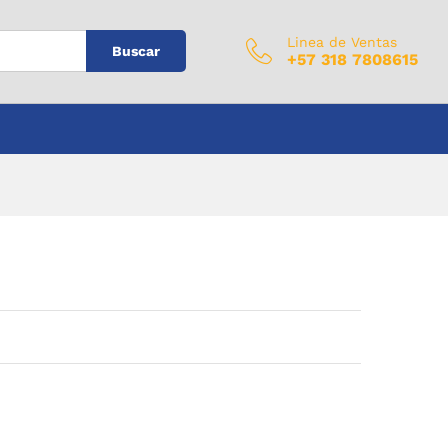
$
0
Añadir al carrito
IVA Incluido
Linea de Ventas
Buscar
+57 318 7808615