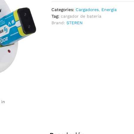
Categories:
Cargadores
,
Energía
Tag:
cargador de batería
Brand:
STEREN
 in