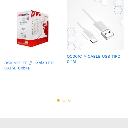
QC001C // CABLE USB TIPO
C 1M
DS1LN5E EE // Cable UTP
CAT5E Cobre