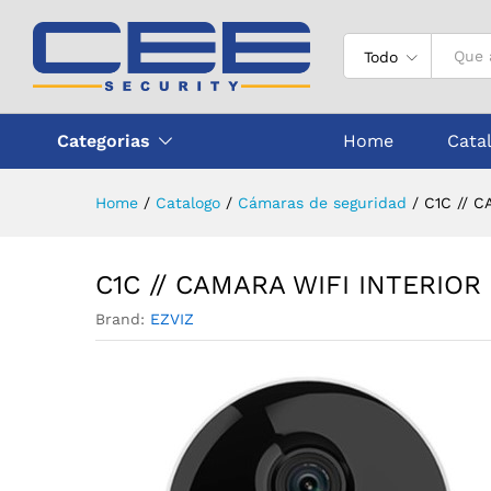
C1C // CAMARA WIFI INTERIO
Descripción
Todo
Categorias
Home
Cata
Home
/
Catalogo
/
Cámaras de seguridad
/
C1C // C
C1C // CAMARA WIFI INTERIOR
Brand:
EZVIZ