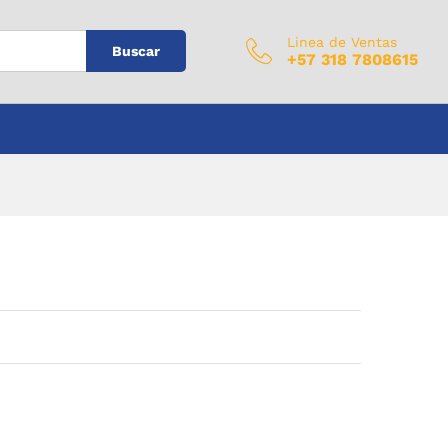
$
0
Añadir al carrito
IVA Incluido
Linea de Ventas
Buscar
+57 318 7808615