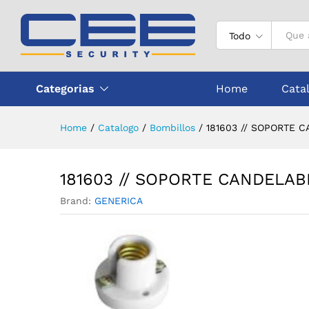
181603 // SOPORTE CANDEL
Descripción
Todo
Categorias
Home
Cata
Home
/
Catalogo
/
Bombillos
/
181603 // SOPORTE 
181603 // SOPORTE CANDELA
Brand:
GENERICA