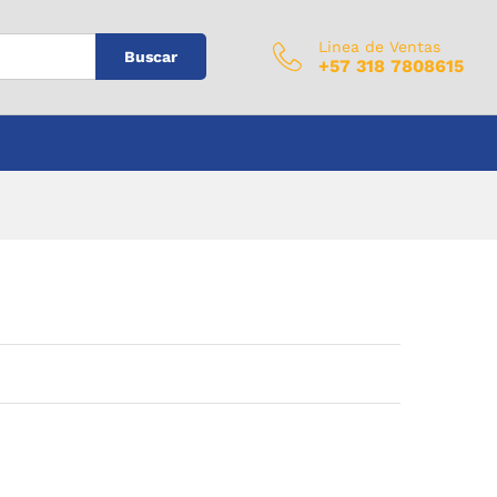
$
0
Añadir al carrito
IVA Incluido
Linea de Ventas
Buscar
+57 318 7808615