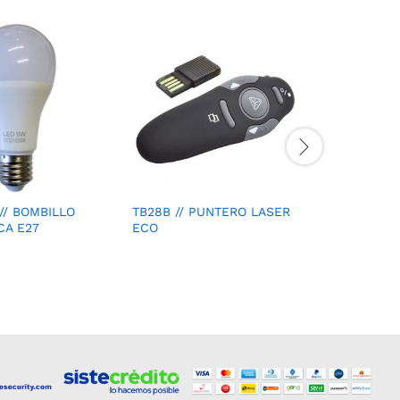
068LUK00
LED 9W
// BOMBILLO
TB28B // PUNTERO LASER
CA E27
ECO