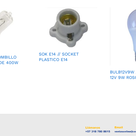
SOK E14 // SOCKET
OMBILLO
PLASTICO E14
DE 400W
BULB12V9W 
12V 9W ROS