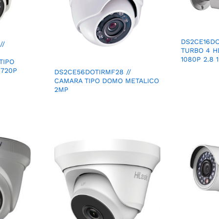
DS2CE16DO
//
TURBO 4 H
1080P 2.8 
TIPO
 720P
DS2CE56DOTIRMF28 //
CAMARA TIPO DOMO METALICO
2MP